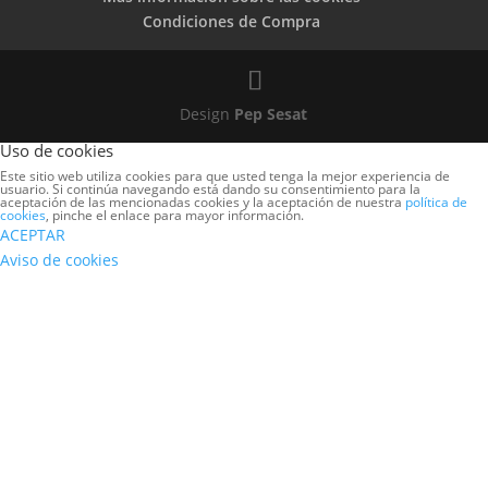
Condiciones de Compra
Design
Pep Sesat
Uso de cookies
Este sitio web utiliza cookies para que usted tenga la mejor experiencia de
usuario. Si continúa navegando está dando su consentimiento para la
aceptación de las mencionadas cookies y la aceptación de nuestra
política de
cookies
, pinche el enlace para mayor información.
ACEPTAR
Aviso de cookies