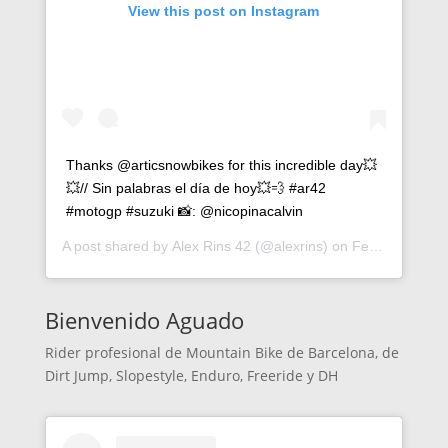
View this post on Instagram
Thanks @articsnowbikes for this incredible day💥
💥// Sin palabras el día de hoy💥💨 #ar42
#motogp #suzuki 📸: @nicopinacalvin
A post shared by
Alex Rins 42
(@alexrins) on
Feb 19, 2019 at 1:26pm PST
Bienvenido Aguado
Rider profesional de Mountain Bike de Barcelona, de
Dirt Jump, Slopestyle, Enduro, Freeride y DH